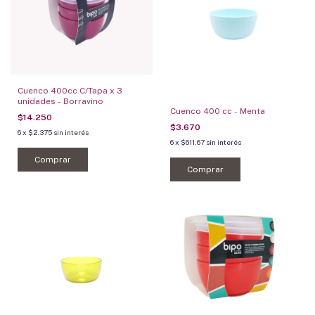
Cuenco 400cc C/Tapa x 3
unidades - Borravino
Cuenco 400 cc - Menta
$14.250
$3.670
6
x
$2.375
sin interés
6
x
$611,67
sin interés
Comprar
Comprar