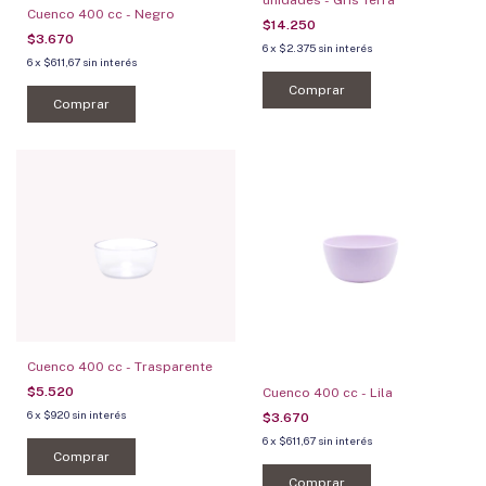
unidades - Gris Terra
Cuenco 400 cc - Negro
$14.250
$3.670
6
x
$2.375
sin interés
6
x
$611,67
sin interés
Comprar
Comprar
Cuenco 400 cc - Trasparente
$5.520
Cuenco 400 cc - Lila
6
x
$920
sin interés
$3.670
6
x
$611,67
sin interés
Comprar
Comprar