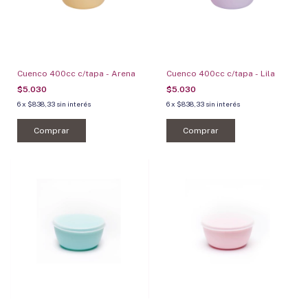
Cuenco 400cc c/tapa - Arena
Cuenco 400cc c/tapa - Lila
$5.030
$5.030
6
x
$838,33
sin interés
6
x
$838,33
sin interés
Comprar
Comprar