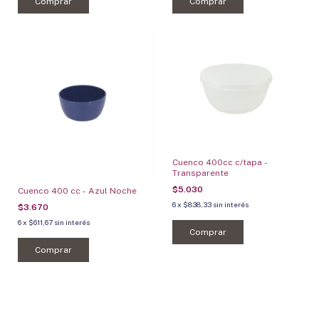
Comprar
Comprar
Cuenco 400cc c/tapa -
Transparente
$5.030
Cuenco 400 cc - Azul Noche
6
x
$838,33
sin interés
$3.670
6
x
$611,67
sin interés
Comprar
Comprar