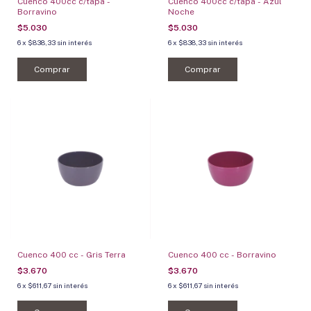
Cuenco 400cc c/tapa -
Cuenco 400cc c/tapa - Azul
Borravino
Noche
$5.030
$5.030
6
x
$838,33
sin interés
6
x
$838,33
sin interés
Comprar
Comprar
Cuenco 400 cc - Gris Terra
Cuenco 400 cc - Borravino
$3.670
$3.670
6
x
$611,67
sin interés
6
x
$611,67
sin interés