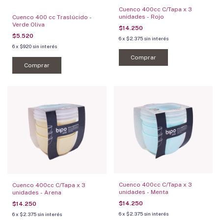
Cuenco 400cc C/Tapa x 3
unidades - Rojo
Cuenco 400 cc Traslúcido -
Verde Oliva
$14.250
$5.520
6
x
$2.375
sin interés
6
x
$920
sin interés
Comprar
Comprar
Cuenco 400cc C/Tapa x 3
Cuenco 400cc C/Tapa x 3
unidades - Menta
unidades - Arena
$14.250
$14.250
6
x
$2.375
sin interés
6
x
$2.375
sin interés