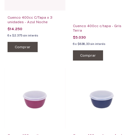
Cuenco 400cc C/Tapa x 3
unidades - Azul Noche
Cuenco 400cc c/tapa - Gris
$14.250
Terra
6
x
$2.375
sin interés
$5.030
6
x
$838,33
sin interés
Comprar
Comprar