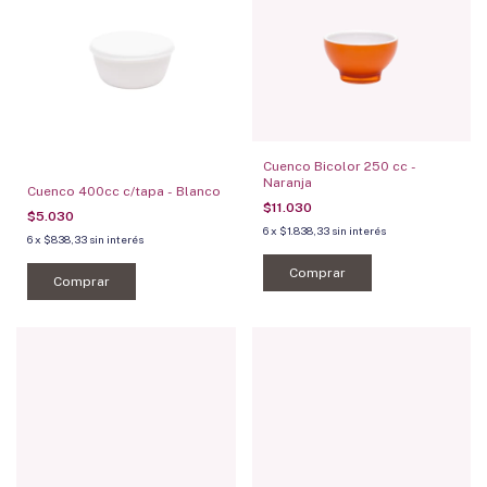
Cuenco Bicolor 250 cc -
Naranja
Cuenco 400cc c/tapa - Blanco
$11.030
$5.030
6
x
$1.838,33
sin interés
6
x
$838,33
sin interés
Comprar
Comprar