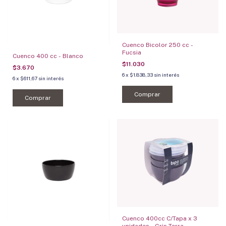
Cuenco Bicolor 250 cc -
Fucsia
Cuenco 400 cc - Blanco
$11.030
$3.670
6
x
$1.838,33
sin interés
6
x
$611,67
sin interés
Comprar
Comprar
Cuenco 400cc C/Tapa x 3