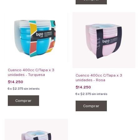
Cuenco 400cc C/Tapa x 3
unidades - Turquesa
Cuenco 400cc C/Tapa x 3
unidades - Rosa
$14.250
$14.250
6
x
$2.375
sin interés
6
x
$2.375
sin interés
Comprar
Comprar