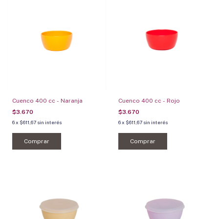
Cuenco 400 cc - Naranja
Cuenco 400 cc - Rojo
$3.670
$3.670
6
x
$611,67
sin interés
6
x
$611,67
sin interés
Comprar
Comprar