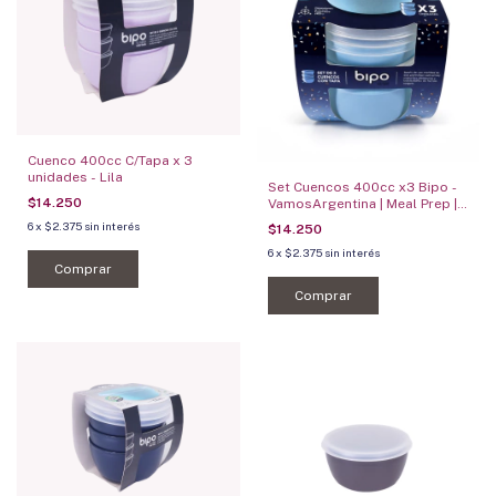
Cuenco 400cc C/Tapa x 3
unidades - Lila
Set Cuencos 400cc x3 Bipo -
$14.250
VamosArgentina | Meal Prep |
Microondas | Freezer
6
x
$2.375
sin interés
$14.250
6
x
$2.375
sin interés
Comprar
Comprar