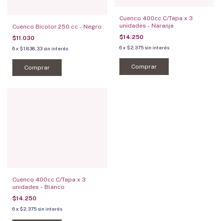
Cuenco 400cc C/Tapa x 3
unidades - Naranja
Cuenco Bicolor 250 cc - Negro
$14.250
$11.030
6
x
$2.375
sin interés
6
x
$1.838,33
sin interés
Comprar
Comprar
Cuenco 400cc C/Tapa x 3
unidades - Blanco
$14.250
6
x
$2.375
sin interés