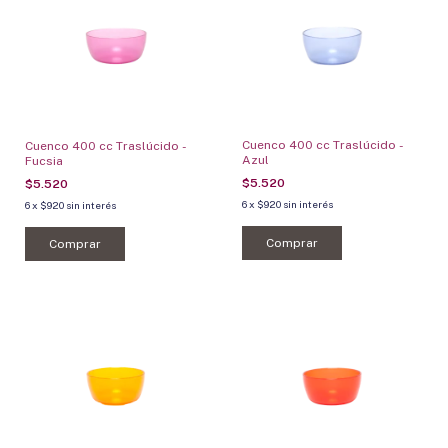
Cuenco 400 cc Traslúcido -
Cuenco 400 cc Traslúcido -
Azul
Fucsia
$5.520
$5.520
6
x
$920
sin interés
6
x
$920
sin interés
Comprar
Comprar